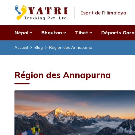
Esprit de l’Himalaya
Népal
Bhoutan
Tibet
Départs Gara
Accueil
Blog
Région des Annapurna
Région des Annapurna