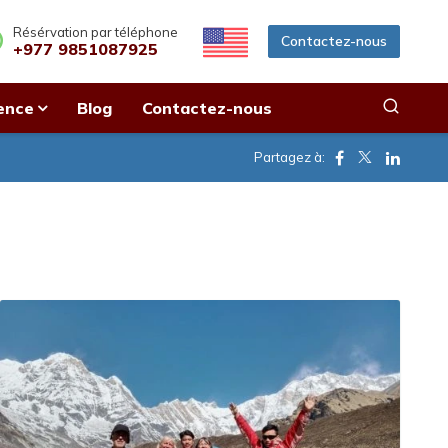
Résérvation par téléphone
Contactez-nous
+977 9851087925
ence
Blog
Contactez-nous
Facebook
Twitter
Linkedi
Partagez à: