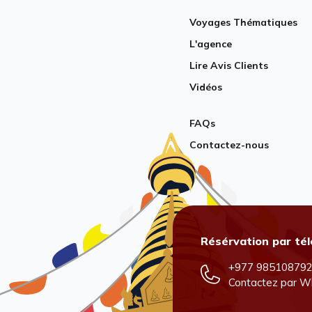
Voyages Thématiques
L'agence
Lire Avis Clients
Vidéos
FAQs
Contactez-nous
Résérvation par té
+977 98510879
Contactez par
W