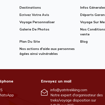
Destinations
Infos Génerale
Ecrivez Votre Avis
Départs Garan
Voyage Personnaliser
Voyage Sur Me
Galerie De Photos
Nos Conditions
vente
Plan Du Site
Blog
Nos actions d'aide aux personnes
âgées ainsi vulnérables
léphone
Envoyez un mail
25
info@yatritrekking.com
hatsApp
Notre expert d'organisateur des
treks/voyage disposition sur