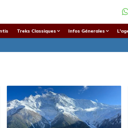
ntis
Treks Classiques
Infos Génerales
L'ag