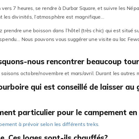
vers 7 heures, se rendre à Durbar Square, et suivre les Népala
t les divinités, l’atmosphère est magnifique…
z prendre une boisson dans l’hôtel (très chic) qui est situé sur
pendu… Nous pouvons vous suggérer une visite au lac Fewa o
.
risquons-nous rencontrer beaucoup tour
s saisons octobre/novembre et mars/avril. Durant les autres m
urboire qui est conseillé de laisser au
ement particulier pour le campement en
ipement à prévoir selon les différents treks.
e, Ces loges sont-ils chauffés?