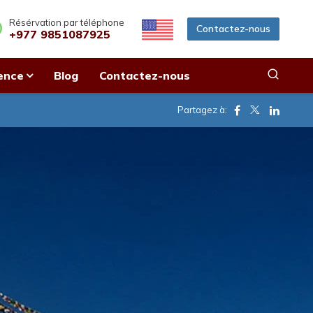
Résérvation par téléphone
Contactez-nous
+977 9851087925
ence
Blog
Contactez-nous
Facebook
Twitter
Linkedi
Partagez à: