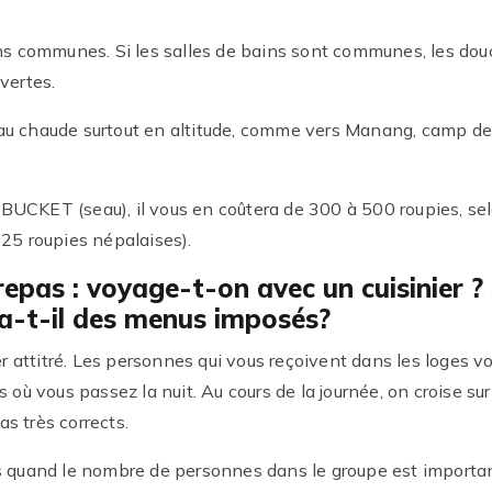
ains communes. Si les salles de bains sont communes, les do
vertes.
 l’eau chaude surtout en altitude, comme vers Manang, camp d
BUCKET (seau), il vous en coûtera de 300 à 500 roupies, selo
125 roupies népalaises).
epas : voyage-t-on avec un cuisinier ?
a-t-il des menus imposés?
attitré. Les personnes qui vous reçoivent dans les loges vou
s où vous passez la nuit. Au cours de la journée, on croise su
s très corrects.
quand le nombre de personnes dans le groupe est importan