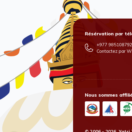
Résérvation par té
+977 98510879
Contactez par
W
Nous sommes affili
© 2006 - 2026,
Yatri 