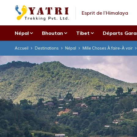
Esprit de l’Himalaya
Népal
Bhoutan
Tibet
Départs Gara
Accueil
Destinations
Népal
Mille Choses À faire-À voir