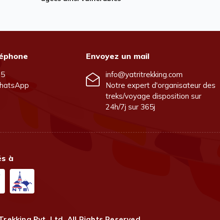
léphone
Envoyez un mail
25
info@yatritrekking.com
hatsApp
Notre expert d'organisateur des
treks/voyage disposition sur
24h/7j sur 365j
és à
Trekking Pvt. Ltd.
All Rights Reserved