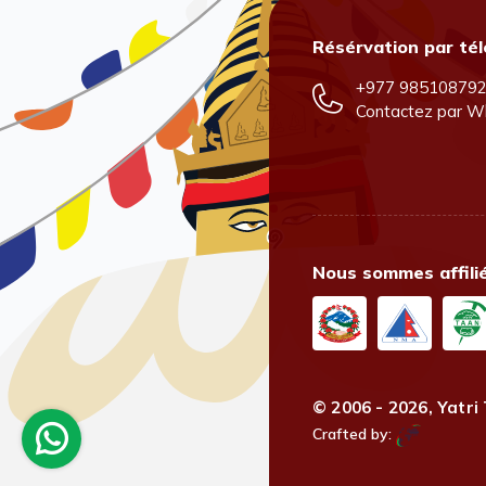
Résérvation par té
+977 98510879
Contactez par
W
Nous sommes affili
© 2006 - 2026,
Yatri 
Crafted by: