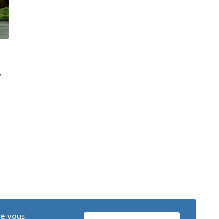
,
,
e
ue vous