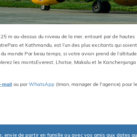
225 m au-dessus du niveau de la mer, entouré par de hautes
reParo et Kathmandu, est l’un des plus excitants qui soient
du monde Par beau temps, si votre avion prend de l’altitude
lerez les montsEverest, Lhotse, Makalu et le Kanchenjunga
-mail
ou par
WhatsApp
(Iman, manager de l'agence) pour l
envie de partir en famille ou avec vos amis aux dates q