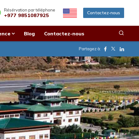
Résérvation par téléphone
Contactez-nous
+977 9851087925
ence
Blog
Contactez-nous
Facebook
Twitter
Linkedi
Partagez à: