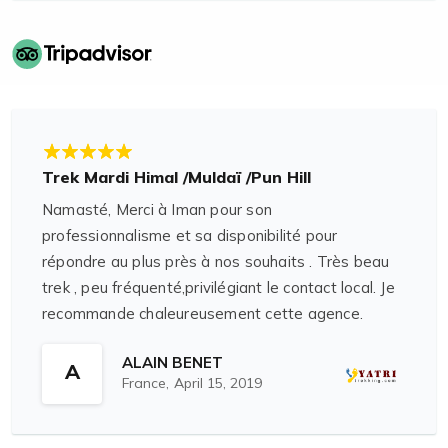
Trek Mardi Himal /Muldaï /Pun Hill
Namasté, Merci à Iman pour son
professionnalisme et sa disponibilité pour
répondre au plus près à nos souhaits . Très beau
trek , peu fréquenté,privilégiant le contact local. Je
recommande chaleureusement cette agence.
Dhanyabad à Krishna notre guide et à Puri notre
ALAIN BENET
porteur.
A
France,
April 15, 2019