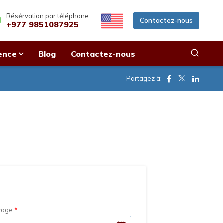
Résérvation par téléphone
Contactez-nous
+977 9851087925
ence
Blog
Contactez-nous
Facebook
Twitter
Linkedi
Partagez à:
yage