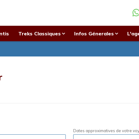
ntis
Treks Classiques
Infos Génerales
L'ag
r
Dates approximatives de votre vo