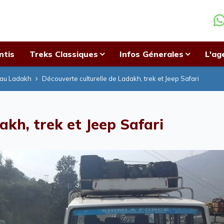
ntis
Treks Classiques
Infos Génerales
L'ag
 au Ladakh
Découverte culturelle de Ladakh, trek et Jeep Safari
akh, trek et Jeep Safari