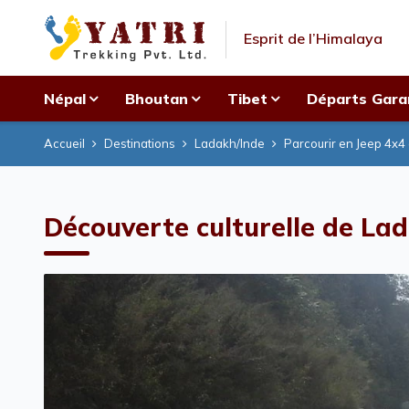
Esprit de l’Himalaya
Népal
Bhoutan
Tibet
Départs Gara
Accueil
Destinations
Ladakh/Inde
Parcourir en Jeep 4x4
Découverte culturelle de Lad