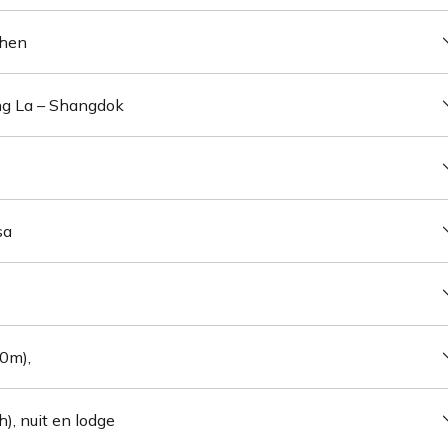
Chen
ng La – Shangdok
sa
90m),
h), nuit en lodge