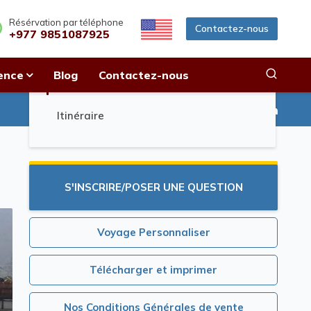
Résérvation par téléphone
Contactez-nous
+977 9851087925
ence
Blog
Contactez-nous
Parcours en bref
Facebook
Twitter
Linkedi
Partagez à:
Itinéraire
S'INSCRIRE/POSER UNE QUESTION
Voyage Personnaliser
Télécharger et imprimer
Nos Conditions Générales de vente